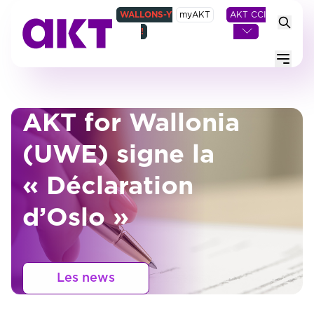
WALLONS-Y
myAKT
AKT CCI
!
Menu
AKT for Wallonia
(UWE) signe la
« Déclaration
d’Oslo »
Les news