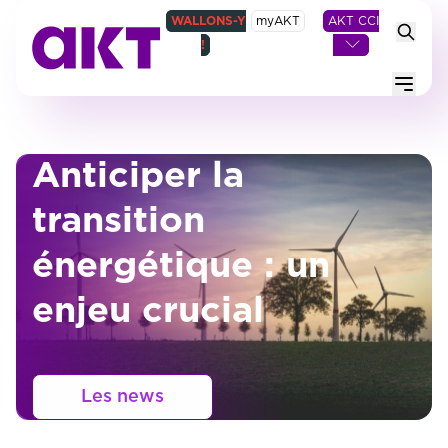
WALLONS-Y
myAKT
AKT CCI
!
Menu
Anticiper la
transition
énergétique : un
enjeu crucial
Les news