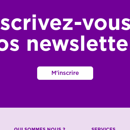
nscrivez-vous
os newslette
M'inscrire
QUI SOMMES NOUS ?
SERVICES