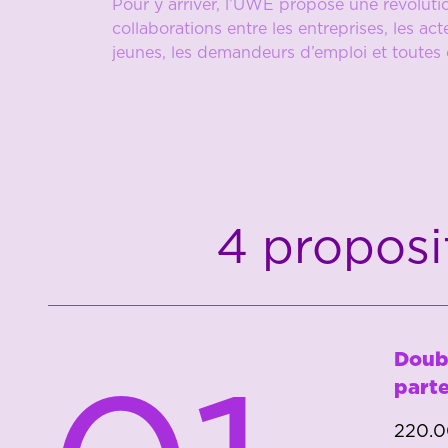
Pour y arriver, l’UWE propose une révolution
collaborations entre les entreprises, les act
jeunes, les demandeurs d’emploi et toutes c
4 proposi
Doub
parte
220.0