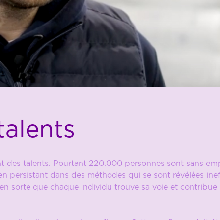
talents
 des talents. Pourtant 220.000 personnes sont sans emp
 en persistant dans des méthodes qui se sont révélées ine
s en sorte que chaque individu trouve sa voie et contribu