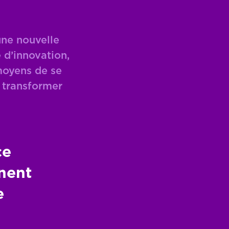
une nouvelle
 d’innovation,
 moyens de se
à transformer
ce
nnent
e