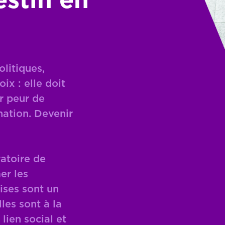
estin en
litiques,
oix : elle doit
r peur de
nation. Devenir
ratoire de
er les
ises sont un
les sont à la
 lien social et