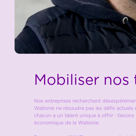
Mobiliser nos 
Nos entreprises recherchent désespérément
Wallonie ne résoudra pas les défis actuels
chacun a un talent unique à offrir : faison
économique de la Wallonie.