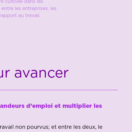
re cultivée dans les
entre les entreprises, les
apport au travail.
ur avancer
deurs d’emploi et multiplier les
ail non pourvus; et entre les deux, le