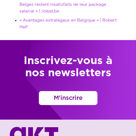
Belges restent insatisfaits de leur package
salarial » | Jobat.be
« Avantages extralégaux en Belgique » | Robert
Half
Inscrivez-vous à
nos newsletters
M'inscrire