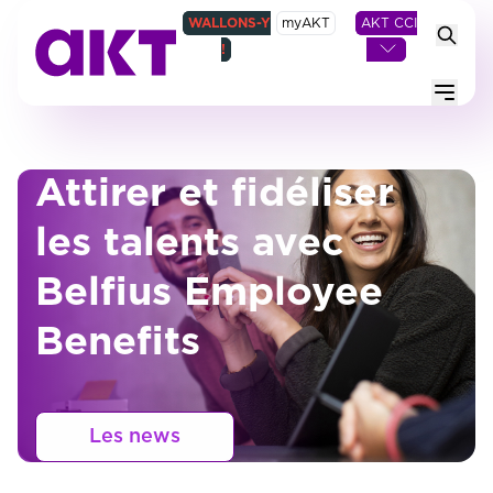
WALLONS-Y
myAKT
AKT CCI
!
Menu
Attirer et fidéliser
les talents avec
Belfius Employee
Benefits
Les news