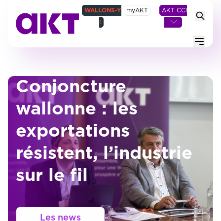
WALLONS-Y
myAKT
AKT CCI
!
Menu
Conjoncture
wallonne : les
exportations
résistent, l’industrie
sur le fil
Les news