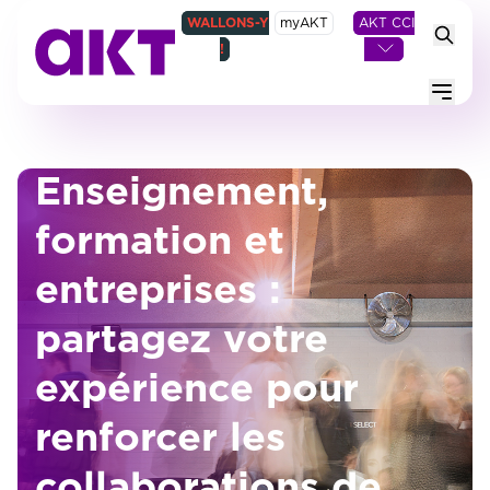
WALLONS-Y
myAKT
AKT CCI
!
Menu
Enseignement,
formation et
entreprises :
partagez votre
expérience pour
renforcer les
collaborations de