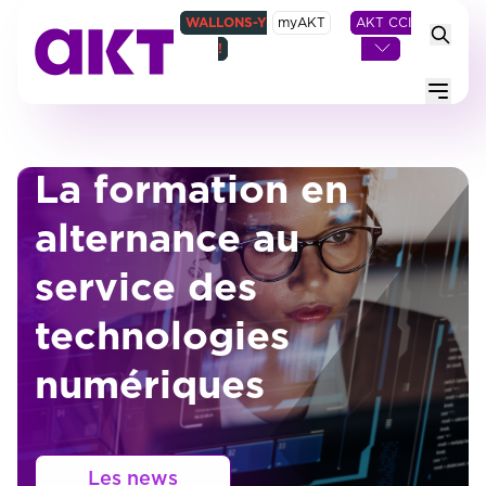
WALLONS-Y
myAKT
AKT CCI
!
Menu
La formation en
alternance au
service des
technologies
numériques
Les news