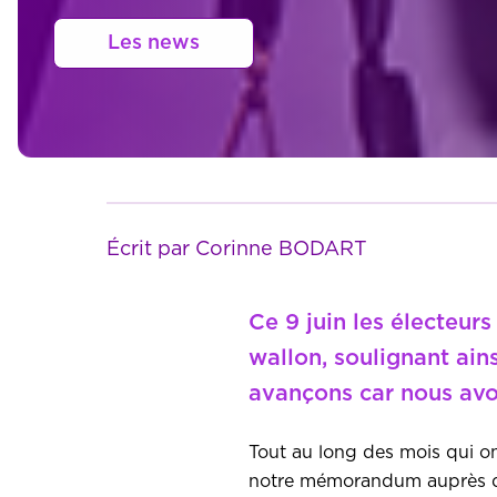
Les news
Écrit par Corinne BODART
Ce 9 juin les électeur
wallon, soulignant ai
avançons car nous avon
Tout au long des mois qui on
notre mémorandum auprès des 