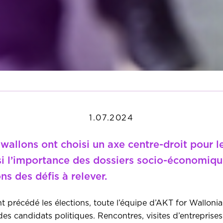
1.07.2024
s wallons ont choisi un axe centre-droit pour
nsi l’importance des dossiers socio-économiq
s des défis à relever.
t précédé les élections, toute l’équipe d’AKT for Walloni
candidats politiques. Rencontres, visites d’entreprises (