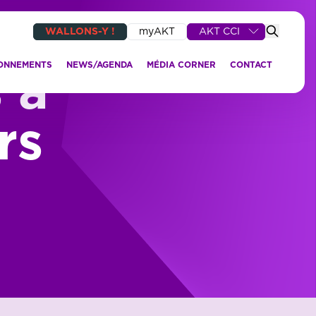
WALLONS-Y !
myAKT
AKT CCI
IONNEMENTS
NEWS/AGENDA
MÉDIA CORNER
CONTACT
 à
rs