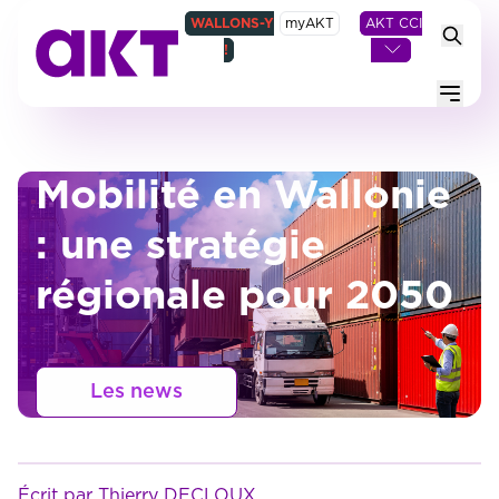
WALLONS-Y
myAKT
AKT CCI
!
Menu
Mobilité en Wallonie
: une stratégie
régionale pour 2050
Les news
Écrit par Thierry DECLOUX