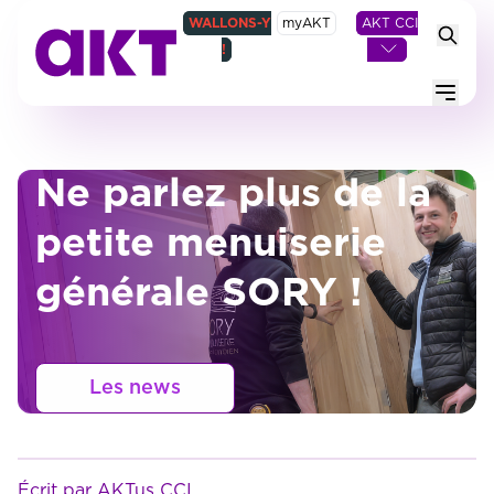
WALLONS-Y
myAKT
AKT CCI
!
Menu
Ne parlez plus de la
petite menuiserie
générale SORY !
Les news
Écrit par AKTus CCI