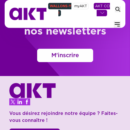
WALLONS-Y
myAKT
AKT CCI
!
Inscrivez-vous à
Menu
nos newsletters
M'inscrire
Vous désirez rejoindre notre équipe ? Faites-
vous connaître !