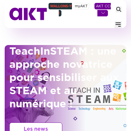
WALLONS-Y
myAKT
AKT CCI
!
Menu
TeachInSTEAM : une
approche novatrice
pour sensibiliser aux
STEAM et au
numérique !
Les news