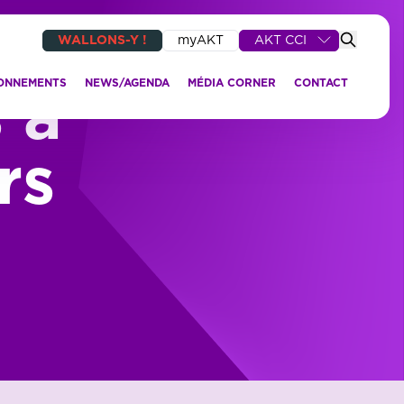
WALLONS-Y !
myAKT
AKT CCI
IONNEMENTS
NEWS/AGENDA
MÉDIA CORNER
CONTACT
 à
rs