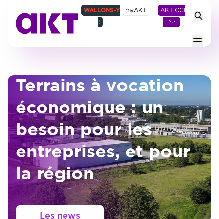
WALLONS-Y
myAKT
AKT CCI
!
Menu
Terrains à vocation
économique : un
besoin pour les
entreprises, et pour
la région
Les news